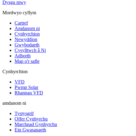
Dysgu mwy
Mordwyo cyflym
Cartref
Amdanom ni
Cynhyrchion
Newyddion
Gwybodaeth
Cysylltwch â Ni
Adborth
Map o'r safle
Cynhyrchion
VFD
Pwmp Solar
Rhannau VFD
amdanom ni
Tystysgrif
Offer Cynhyrchu
Marchnad Gynhyrchu
Ein Gwasanaeth