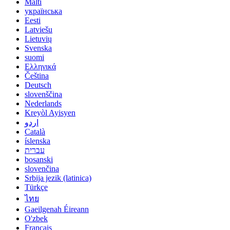
Malti
українська
Eesti
Latviešu
Lietuvių
Svenska
suomi
Ελληνικά
Čeština
Deutsch
slovenščina
Nederlands
Kreyòl Ayisyen
اردو
Català
íslenska
עברית
bosanski
slovenčina
Srbija jezik (latinica)
Türkçe
ไทย
Gaeilgenah Éireann
O'zbek
Français