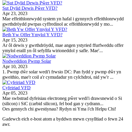
Sut Dylid Dewis Pŵer VFD?
Apr 23, 2023
Mae effeithlonrwydd system yn hafal i gynnyrch effeithlonrwydd
gwrthdröydd pwrpas cyffredinol ac effeithlonrwydd y mo...
Beth Yw Offer Ymylol Y VFD?
Apr 15, 2023
Ar ôl dewis y gwrthdröydd, mae angen ystyried ffurfweddu offer
ymylol eraill yn ôl sefyllfa wirioneddol y safle. Mae'...
Nodweddion Pwmp Solar
Apr 10, 2023
1. Pwmp dŵr solar wedi'i frwsio DC: Pan fydd y pwmp dŵr yn
gweithio, mae'r coil a'r cymudadur yn cylchdroi, nid yw'r ...
Cyfeiriad VFD
Apr 05, 2023
Mae swbstrad dyfeisiau electroneg pŵer wedi'i drawsnewid o Si
(silicon) i SiC (carbid silicon), fel bod gan y cydrann...
Oes gennych chi gwestiynau? Rydyn ni Yma i'ch Helpu Chi!
Gadewch eich e-bost atom a byddwn mewn cysylltiad o fewn 24
awr.