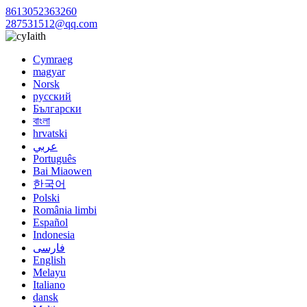
8613052363260
287531512@qq.com
Iaith
Cymraeg
magyar
Norsk
русский
Български
বাংলা
hrvatski
عربي
Português
Bai Miaowen
한국어
Polski
România limbi
Español
Indonesia
فارسی
English
Melayu
Italiano
dansk