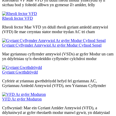
Rheolaeth VF Mae VFD yn ddull rheoli modur ymsefydlu sy'n
sicrhau bod y foltedd allbwn yn gymesur â'r amlder, felly
Rheoli fector VFD
Rheoli fector Mae VFD yn ddull rheoli gyriant amledd amrywiol
(VFD) lle mae ceryntau stator modur trydan AC tri cham
Gyriant Cyflymder Amrywiol Ar gyfer Modur Cyfnod Sengl
Mae gyriannau cyflymder amrywiol (VSDs) ar gyfer Modur un cam
yn ddyfeisiau sy'n rheoleiddio cyflymder cylchdroi modur
Gyriant Gwrthdröydd
Cyfeirir at yriannau gwrthdröydd hefyd fel gyriannau AC,
Gyriannau Amledd Amrywiol (VFD), neu Yriannau Cyflymder
VFD Ar gyfer Moduron
Cyflwyniad: Mae ein Gyriant Amlder Amrywiol (VFD), a
ddyluniwyd ar gyfer rheolaeth modur manwl gywir, yn ddatrysiad