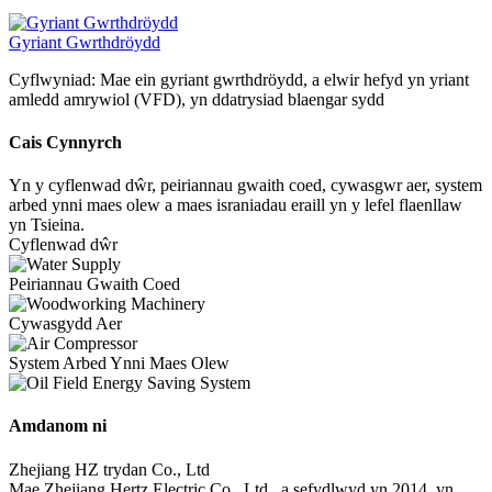
Gyriant Gwrthdröydd
Cyflwyniad: Mae ein gyriant gwrthdröydd, a elwir hefyd yn yriant
amledd amrywiol (VFD), yn ddatrysiad blaengar sydd
Cais Cynnyrch
Yn y cyflenwad dŵr, peiriannau gwaith coed, cywasgwr aer, system
arbed ynni maes olew a maes israniadau eraill yn y lefel flaenllaw
yn Tsieina.
Cyflenwad dŵr
Peiriannau Gwaith Coed
Cywasgydd Aer
System Arbed Ynni Maes Olew
Amdanom ni
Zhejiang HZ trydan Co., Ltd
Mae Zhejiang Hertz Electric Co., Ltd., a sefydlwyd yn 2014, yn