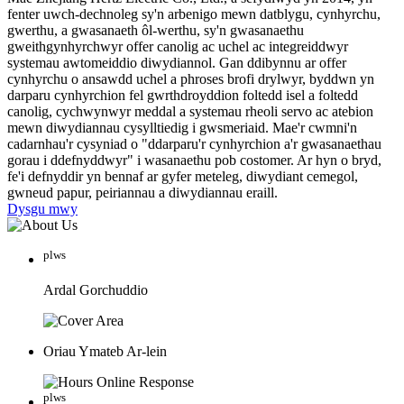
fenter uwch-dechnoleg sy'n arbenigo mewn datblygu, cynhyrchu,
gwerthu, a gwasanaeth ôl-werthu, sy'n gwasanaethu
gweithgynhyrchwyr offer canolig ac uchel ac integreiddwyr
systemau awtomeiddio diwydiannol. Gan ddibynnu ar offer
cynhyrchu o ansawdd uchel a phroses brofi drylwyr, byddwn yn
darparu cynhyrchion fel gwrthdroyddion foltedd isel a foltedd
canolig, cychwynwyr meddal a systemau rheoli servo ac atebion
mewn diwydiannau cysylltiedig i gwsmeriaid. Mae'r cwmni'n
cadarnhau'r cysyniad o "ddarparu'r cynhyrchion a'r gwasanaethau
gorau i ddefnyddwyr" i wasanaethu pob costomer. Ar hyn o bryd,
fe'i defnyddir yn bennaf ar gyfer meteleg, diwydiant cemegol,
gwneud papur, peiriannau a diwydiannau eraill.
Dysgu mwy
plws
Ardal Gorchuddio
Oriau Ymateb Ar-lein
plws