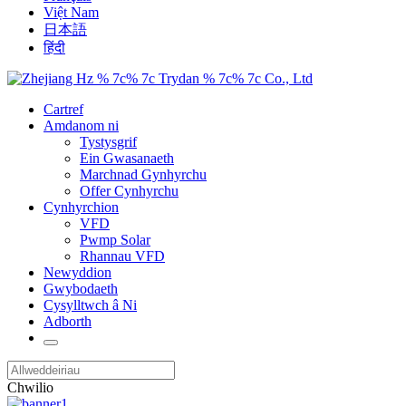
Việt Nam
日本語
हिंदी
Cartref
Amdanom ni
Tystysgrif
Ein Gwasanaeth
Marchnad Gynhyrchu
Offer Cynhyrchu
Cynhyrchion
VFD
Pwmp Solar
Rhannau VFD
Newyddion
Gwybodaeth
Cysylltwch â Ni
Adborth
Chwilio