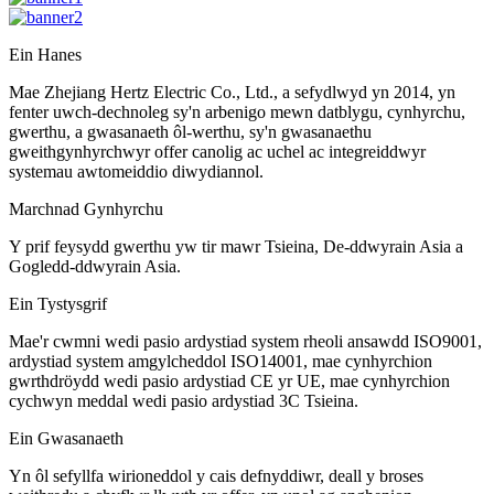
Ein Hanes
Mae Zhejiang Hertz Electric Co., Ltd., a sefydlwyd yn 2014, yn
fenter uwch-dechnoleg sy'n arbenigo mewn datblygu, cynhyrchu,
gwerthu, a gwasanaeth ôl-werthu, sy'n gwasanaethu
gweithgynhyrchwyr offer canolig ac uchel ac integreiddwyr
systemau awtomeiddio diwydiannol.
Marchnad Gynhyrchu
Y prif feysydd gwerthu yw tir mawr Tsieina, De-ddwyrain Asia a
Gogledd-ddwyrain Asia.
Ein Tystysgrif
Mae'r cwmni wedi pasio ardystiad system rheoli ansawdd ISO9001,
ardystiad system amgylcheddol ISO14001, mae cynhyrchion
gwrthdröydd wedi pasio ardystiad CE yr UE, mae cynhyrchion
cychwyn meddal wedi pasio ardystiad 3C Tsieina.
Ein Gwasanaeth
Yn ôl sefyllfa wirioneddol y cais defnyddiwr, deall y broses